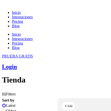
Ir
al
Inicio
contenido
Integraciones
Pricing
Blog
Inicio
Integraciones
Pricing
Blog
PRUEBA GRATIS
Login
Tienda
Filters
Sort by
Latest
Add
Oldest