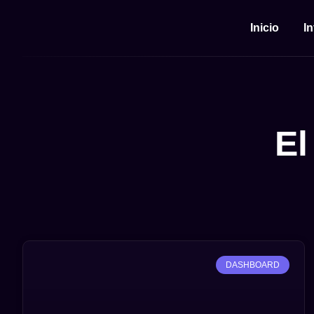
Inicio
I
El
DASHBOARD